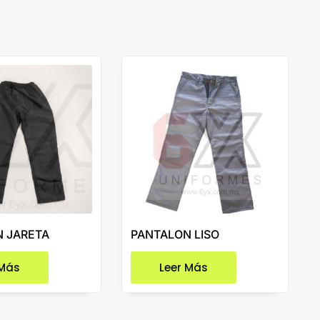
 JARETA
PANTALON LISO
 Más
Leer Más