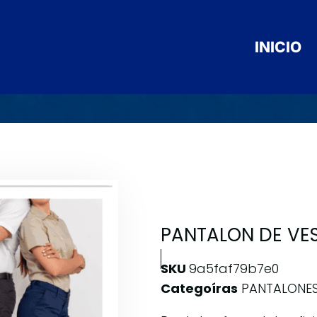
INICIO
PANTALON DE VES
SKU
9a5faf79b7e0
Categoíras
PANTALONE