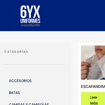
Ir
al
contenido
CATEGORÍAS
ACCESORIOS
ESCAFANDR
BATAS
Leer
Más
CAMISAS Y CAMISOLAS